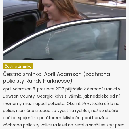
Čestná Zmínka
Čestná zmínka: April Adamson (záchrana
policisty Randy Harknesse)
April Adamson 5. prosince 2017 přijížděla k čerpací stanici v
Dawson County, Georgia, když si všimla, jak nedaleko od ní
neznámý muž napadl policistu. Okamžitě vytočila číslo na
policii, nicméně situace se vyostřila rychleji, než se stačila
dočkat spojení s operátorem. Místo čerpání benzínu
záchrana policisty Policista ležel na zemi a snažil se krýt před