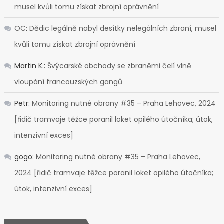
musel kvůli tomu získat zbrojní oprávnění
OC
:
Dědic legálně nabyl desítky nelegálních zbraní, musel
kvůli tomu získat zbrojní oprávnění
Martin K.
:
Švýcarské obchody se zbraněmi čelí vlně
vloupání francouzských gangů
Petr
:
Monitoring nutné obrany #35 – Praha Lehovec, 2024
[řidič tramvaje těžce poranil loket opilého útočníka; útok,
intenzivní exces]
gogo
:
Monitoring nutné obrany #35 – Praha Lehovec,
2024 [řidič tramvaje těžce poranil loket opilého útočníka;
útok, intenzivní exces]