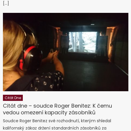
[…]
Citát Dne
Citát dne – soudce Roger Benitez: K čemu
vedou omezení kapacity zásobníků
Soudce Roger Benitez své rozhodnutí, kterým shledal
kalifornský zákaz držení standardních zásobníků za