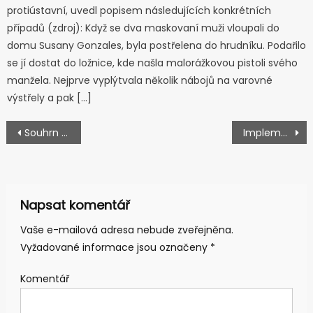
protiústavní, uvedl popisem následujících konkrétních
případů (zdroj): Když se dva maskovaní muži vloupali do
domu Susany Gonzales, byla postřelena do hrudníku. Podařilo
se jí dostat do ložnice, kde našla malorážkovou pistoli svého
manžela. Nejprve vyplýtvala několik nábojů na varovné
výstřely a pak […]
Navigace pro příspěvek
Souhrn faktů k masové vraždě v Parklandu na Floridě
Implementace IV – Nakládání s nově zakázanými zbraněmi
Napsat komentář
Vaše e-mailová adresa nebude zveřejněna.
Vyžadované informace jsou označeny
*
Komentář