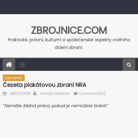
Skip to content
ZBROJNICE.COM
Praktické, právní, kulturní a společenské aspekty civilního
držení zbraní.
Zahraničí
Čezeta plakátovou zbraní NRA
Posted on
Author
24/02/2018
Tomáš Gawron
Comment(0)
“
Nemáte žádná práva, pokud je nemůžete bránit.
”