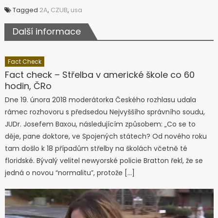
Tagged
2A
,
CZUB
,
usa
Další informace
Fact Check
Fact check – Střelba v americké škole co 60
hodin, ČRo
Dne 19. února 2018 moderátorka Českého rozhlasu udala
rámec rozhovoru s předsedou Nejvyššího správního soudu,
JUDr. Josefem Baxou, následujícím způsobem: „Co se to
děje, pane doktore, ve Spojených státech? Od nového roku
tam došlo k 18 případům střelby na školách včetně té
floridské. Bývalý velitel newyorské policie Bratton řekl, že se
jedná o novou “normalitu”, protože […]