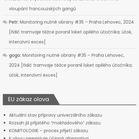
vloupání francouzských gangů
Petr
:
Monitoring nutné obrany #35 – Praha Lehovec, 2024
[řidič tramvaje těžce poranil loket opilého útočníka; útok,
intenzivní exces]
gogo
:
Monitoring nutné obrany #35 – Praha Lehovec,
2024 [řidič tramvaje těžce poranil loket opilého útočníka;
útok, intenzivní exces]
EU zákaz olova
Aktuální stav přípravy univerzálního zákazu
Rozsah již přijatého “mokřadového” zákazu
KOMITOLOGIE – proces přijetí zákazu
K olovu neexistuje účinná alternativa