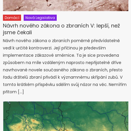
Domácí
Nová Legislativa
Návrh nového zákona o zbraních V: lepší, než
jsme čekali
Návrh nového zákona o zbraních poměrně předvídatelně
vedl k určité kontroverzi. Její příčinou je především
implementace zákazové směrnice. Ta je sice provedena
způsobem na míle vzdáleným naprosto nepřijatelné dříve
navrhované novele současného zákona o zbraních, přesto
řadu držitelů zbraní přivádí k významnému skřípání zubů. V
tomto krátkém příspěvku sdělím svůj názor na věc. Nemířím
přitom […]