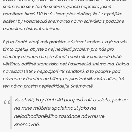
sněmovna se v tomto směru vyjádřila naprosto jasně
poměrem hlasů 139 ku 9. Jsem přesvědčen, že i v nynějším
složení by Poslanecká sněmovna návrh schválila s podobně
pohodlnou ústavní většinou.
Byl to Senát, který měl problém s ústavní změnou, a já na vás
tímto apeluji, abyste z něj nedělali problém pro nás pro
všechny už jenom tím, že Senát musí mít v současné době
většinou odlišné stanovisko než Poslanecká sněmovna. Dokud
novelizaci Listiny nepodpoří 49 senátorů, a to podpisy pod
návrhem v černém na bílém, ne planými sliby jako dříve, tak
ten návrh prosím nepředkládejte Sněmovně.
Ve chvíli, kdy těch 49 podpisů mít budete, pak se
na mne můžete spolehnout jako na
nejodhodlanějšího zastánce návrhu ve
Sněmovně.