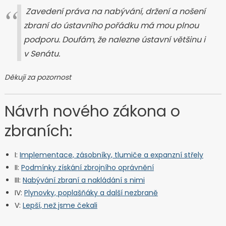
Zavedení práva na nabývání, držení a nošení
zbraní do ústavního pořádku má mou plnou
podporu. Doufám, že nalezne ústavní většinu i
v Senátu.
Děkuji za pozornost
Návrh nového zákona o
zbraních:
I:
Implementace, zásobníky, tlumiče a expanzní střely
II:
Podmínky získání zbrojního oprávnění
III:
Nabývání zbraní a nakládání s nimi
IV:
Plynovky, poplašňáky a další nezbraně
V:
Lepší, než jsme čekali