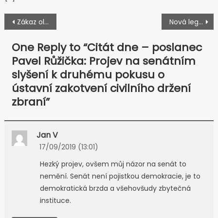
Navigace pro příspěvek
Zákaz olova: Širší souvislosti návrhu Evropské komise a možnosti nahrazení olova ve střelách
Nová legislativa: Návrh “hodnotového” úvodního ustanovení nového zákona o zbraních
One Reply to “
Citát dne – poslanec
Pavel Růžička: Projev na senátním
slyšení k druhému pokusu o
ústavní zakotvení civilního držení
zbraní
”
Jan V
17/09/2019 (13:01)
Hezký projev, ovšem můj názor na senát to
nemění. Senát není pojistkou demokracie, je to
demokratická brzda a všehovšudy zbytečná
instituce.