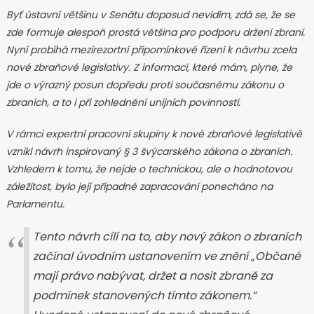
Byť ústavní většinu v Senátu doposud nevidím, zdá se, že se
zde formuje alespoň prostá většina pro podporu držení zbraní.
Nyní probíhá mezirezortní připomínkové řízení k návrhu zcela
nové zbraňové legislativy. Z informací, které mám, plyne, že
jde o výrazný posun dopředu proti současnému zákonu o
zbraních, a to i při zohlednění unijních povinností.
V rámci expertní pracovní skupiny k nové zbraňové legislativě
vznikl návrh inspirovaný § 3 švýcarského zákona o zbraních.
Vzhledem k tomu, že nejde o technickou, ale o hodnotovou
záležitost, bylo její případné zapracování ponecháno na
Parlamentu.
Tento návrh cílí na to, aby nový zákon o zbraních
začínal úvodním ustanovením ve znění
„Občané
mají právo nabývat, držet a nosit zbraně za
podmínek stanovených tímto zákonem.“