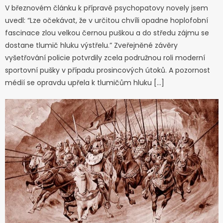
V březnovém článku k přípravě psychopatovy novely jsem
uvedl: “Lze očekávat, že v určitou chvíli opadne hoplofobní
fascinace zlou velkou černou puškou a do středu zájmu se
dostane tlumič hluku výstřelu.” Zveřejněné závěry
vyšetřování policie potvrdily zcela podružnou roli moderní
sportovní pušky v případu prosincových útoků. A pozornost
médií se opravdu upřela k tlumičům hluku […]