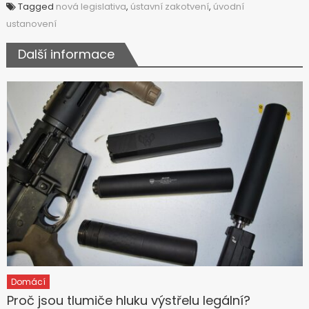
Tagged
nová legislativa
,
ústavní zakotvení
,
úvodní
ustanovení
Další informace
Domácí
Proč jsou tlumiče hluku výstřelu legální?