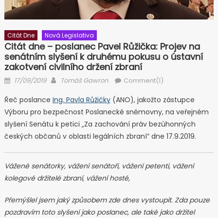
Citát Dne
Nová Legislativa
Citát dne – poslanec Pavel Růžička: Projev na
senátním slyšení k druhému pokusu o ústavní
zakotvení civilního držení zbraní
Posted on
Author
17/09/2019
Tomáš Gawron
Comment(1)
Řeč poslance
Ing. Pavla Růžičky
(ANO), jakožto zástupce
Výboru pro bezpečnost Poslanecké sněmovny, na veřejném
slyšení Senátu k petici „Za zachování práv bezúhonných
českých občanů v oblasti legálních zbraní“ dne 17.9.2019.
Vážené senátorky, vážení senátoři, vážení petenti, vážení
kolegové držitelé zbraní, vážení hosté,
Přemýšlel jsem jaký způsobem zde dnes vystoupit. Zda pouze
pozdravím toto slyšení jako poslanec, ale také jako držitel