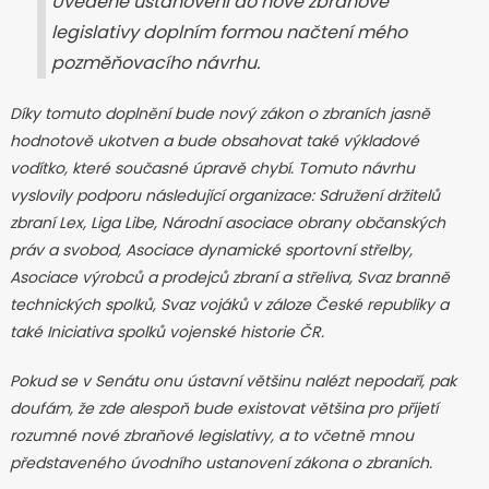
Uvedené ustanovení do nové zbraňové
legislativy doplním formou načtení mého
pozměňovacího návrhu.
Díky tomuto doplnění bude nový zákon o zbraních jasně
hodnotově ukotven a bude obsahovat také výkladové
vodítko, které současné úpravě chybí. Tomuto návrhu
vyslovily podporu následující organizace: Sdružení držitelů
zbraní Lex, Liga Libe, Národní asociace obrany občanských
práv a svobod, Asociace dynamické sportovní střelby,
Asociace výrobců a prodejců zbraní a střeliva, Svaz branně
technických spolků, Svaz vojáků v záloze České republiky a
také Iniciativa spolků vojenské historie ČR.
Pokud se v Senátu onu ústavní většinu nalézt nepodaří, pak
doufám, že zde alespoň bude existovat většina pro přijetí
rozumné nové zbraňové legislativy, a to včetně mnou
představeného úvodního ustanovení zákona o zbraních.