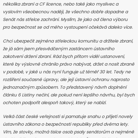
několika zbraní a CF licence, nebo také jako myslivec a
vyslovím všeobecnou naději, že všechno dobře dopadne a
Senát nás střelce zachrání. Myslím, že jako od člena výboru
pro bezpečnost se od mého vystoupení očekává daleko více.
Chci ubezpečit zejména střeleckou komunitu a držitele zbraní,
že já sám jsem přesvědčeným zastáncem ústavního
zakotvení držení zbraní. Rád bych přitom viděl ustanovení,
které by výslovně chránilo právo nabývat, držet a nosit zbraně
v podobě, v jaké u nás nyní funguje už téměř 30 let. Tedy ne
rozšíření současné úpravy, ale její ústavní ochranu naprosto
jednoznačným způsobem. To představený návrh doplnění
článku 6 Listiny nečiní, ale pokud není lepšího návrhu, byl bych
ochoten podpořit alespoň takový, který se nabízí.
Velká část české veřejnosti si pamatuje snahu o přijetí novely
ústavního zákona o bezpečnosti republiky před dvěma lety.
Vím, že stovky, možná tisíce osob psaly senátorům a nejméně