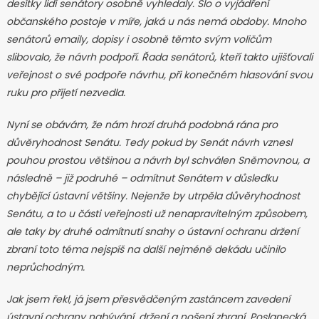
desítky lidí senátory osobně vyhledaly. Šlo o vyjádření
občanského postoje v míře, jaká u nás nemá obdoby. Mnoho
senátorů emaily, dopisy i osobně těmto svým voličům
slibovalo, že návrh
podpoří. Řada senátorů, kteří takto ujišťovali
veřejnost o své podpoře návrhu, při konečném hlasování svou
ruku pro přijetí nezvedla.
Nyní se obávám, že nám hrozí druhá podobná rána pro
důvěryhodnost Senátu. Tedy pokud by Senát návrh vznesl
pouhou prostou většinou a návrh byl schválen Sněmovnou, a
následně – již podruhé – odmítnut Senátem v důsledku
chybějící ústavní většiny. Nejenže by utrpěla důvěryhodnost
Senátu, a to u části veřejnosti už nenapravitelným způsobem,
ale taky by druhé odmítnutí snahy o ústavní ochranu držení
zbraní toto téma nejspíš na další nejméně dekádu učinilo
neprůchodným.
Jak jsem řekl, já jsem přesvědčeným zastáncem zavedení
ústavní ochrany nabývání, držení a nošení zbraní. Poslanecká