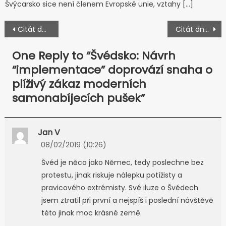
Švýcarsko sice není členem Evropské unie, vztahy […]
Navigace pro příspěvek
Citát dne – Brügger & Thomet: Naše granátomety jsou bezpečné, to francouzská policie proti lidem používá špatné projektily
Citát dne – P. Thorsell: Velké černé pušky jsou příliš nebezpečné, pro Švédy je lepší paintball
One Reply to “
Švédsko: Návrh
“implementace” doprovází snaha o
plíživý zákaz moderních
samonabíjecích pušek
”
Jan V
08/02/2019 (10:26)
Švéd je něco jako Němec, tedy poslechne bez
protestu, jinak riskuje nálepku potížisty a
pravicového extrémisty. Své iluze o Švédech
jsem ztratil při první a nejspíš i poslední návštěvě
této jinak moc krásné země.