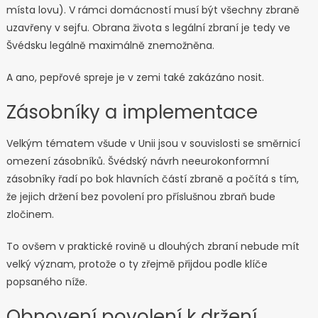
místa lovu). V rámci domácností musí být všechny zbraně
uzavřeny v sejfu. Obrana života s legální zbraní je tedy ve
Švédsku legálně maximálně znemožněna.
A ano, pepřové spreje je v zemi také zakázáno nosit.
Zásobníky a implementace
Velkým tématem všude v Unii jsou v souvislosti se směrnicí
omezení zásobníků. Švédský návrh neeurokonformní
zásobníky řadí po bok hlavních částí zbraně a počítá s tím,
že jejich držení bez povolení pro příslušnou zbraň bude
zločinem.
To ovšem v praktické rovině u dlouhých zbraní nebude mít
velký význam, protože o ty zřejmě přijdou podle klíče
popsaného níže.
Obnovení povolení k držení