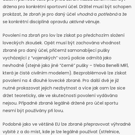
držena pro konkrétní sportovní účel. Držitel musí být schopen
prokázat, že zbraň je pro daný účel
vhodná
a
potřebná
a že
se konkrétní disciplíně opravdu
aktivně
věnuje.
Povolení na zbraň pro lov lze získat po předchozím složení
loveckých zkoušek. Opět musí být zachována vhodnost
zbraně pro daný účel, přičemž samonabíjecí pušky
vycházející z “vojenských” vzorů policie odmítá jako
nevhodné (stejně jako jiné “černé” pušky – třeba Benelli MR1,
která je čistě civilním modelem). Bezproblémově lze získat
povolení na 4 dlouhé lovecké zbraně. Pro další dvě je již
nutné prokazovat jejich nezbytnost a více jak osm lze sice
držet teoreticky, ale ve skutečnosti povolení vydávána
nejsou. Případné zbraně legálně držené pro účel sportu
nesmí být používány při lovu.
Podobně jako ve většině EU lze zbraně přepravovat výhradně
vybité z a do míst, kde je lze legálně používat (střelnice,