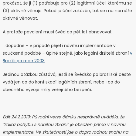
prokázat, že ji (1) potřebuje pro (2) legitimní účel, kterému se
(3) aktivně věnuje. Pokud je účel zakázán, tak se mu nemůže
aktivně věnovat.
A protože povolení musí Švéd co pět let obnovovat…
…dopadne – v případě přijetí návrhu implementace v
současné podobě – úplně stejně, jako legální držitelé zbraní
v
Brazílii po roce 2003
.
Jedinou otázkou zůstává, jestli se Švédsko po brazilské cestě
vydá jen co do konfiskací legálních zbraní, nebo i co do
obecného vývoje míry veřejného bezpečí.
Edit 24.2.2019: Původní verze článku nesprávně uváděla, že
“zákaz pohybu s nabitou zbraní” je obsažen přímo v návrhu
implementace. Ve skutečnosti jde o doprovodnou snahu na