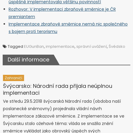
úspěšně implementovala většinu povinností
Rozhovor: V implementaci zbraňové směrnice je ČR
premiantem
Implementace zbraňové směrnice nemá nic společného
s bojem proti terorismu
Tagged
EUGunBan
,
implementace
,
správní uvážení
,
Švédsko
Další informace
Zahraničí
Švýcarsko: Národní rada přijala neúplnou
implementaci
Ve středu 29.5.2018 švýcarská Národní rada (obdoba naší
poslanecké sněmovny) projednala vládní návrh
implementace zákazové směrnice. Z implementace se ve
Švýcarsku stalo ožehavé téma: vláda se snažila znění
směrnice vykládat jako obrovský úspěch svých