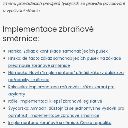
změnu prováděcích předpisů týkajících se pravidel povolování
a využívání střelnic.
Implementace zbraňové
směrnice:
Norsko: Zákaz a konfiskace samonabíjecích pušek
Finsko: de facto zákaz samonabíjecích pušek na základě
preambule zbraňové směrnice
Německo: Návrh “implementace” přináší zákazy daleko za
požadavky směrnice
Rakousko: Implementace má zavést zákaz zbraní pro
azylanty
Itálie: Implementací k lepší zbraňové legislativě
Švýcarsko: Armádní důstojníci se jednomyslně vyslovili pro
odmítnutí implementace zbraňové směrnice
Implementace zbraňové směrnice: Česká republika