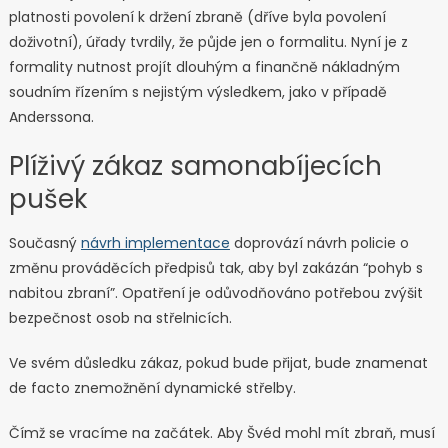
platnosti povolení k držení zbraně (dříve byla povolení
doživotní), úřady tvrdily, že půjde jen o formalitu. Nyní je z
formality nutnost projít dlouhým a finančně nákladným
soudním řízením s nejistým výsledkem, jako v případě
Anderssona.
Plíživý zákaz samonabíjecích
pušek
Současný
návrh implementace
doprovází návrh policie o
změnu prováděcích předpisů tak, aby byl zakázán “pohyb s
nabitou zbraní”. Opatření je odůvodňováno potřebou zvýšit
bezpečnost osob na střelnicích.
Ve svém důsledku zákaz, pokud bude přijat, bude znamenat
de facto znemožnění dynamické střelby.
Čímž se vracíme na začátek. Aby Švéd mohl mít zbraň, musí