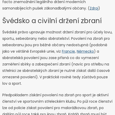
facto znemožnění legálního držení moderních
samonabíjecích pušek zákonadbalými občany. (
Zdroj
)
Švédsko a civilní držení zbraní
Švédské právo upravuje možnost držení zbraní pro účely lovu,
sportu, sebeobrany nebo sběratelství. Povolení na zbraň pro
sebeobranu jsou pro běžné občany nedostupná (podobně
jako ve většině Evropské unie, viz
Francie
,
Německo
) a
sběratelská povolení jsou zase přísná co do vymezení
zaměření sbírky a zabezpečení zbraní (navíc pro střelbu na
střelnici ze sběratelských zbraní je nutné získat další časově
omezené povolení). V praktické rovině tedy zůstává pouze
lov a sport.
Předpokladem získání povolení na zbraň pro sport je aktivní
členství ve sportovním střeleckém klubu. Po půl roce členství
lze od policie získat povolení pro malorážkovou zbraň, po
dalším půl roce také pro jinou zbraň. Každá zbraň musí být