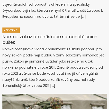
vyjednávacích schopností s ohledem na specificky
švýcarskou výjimku, kterou se nyní ČR snaží zrušit žalobou k
Evropskému soudnímu dvoru. Extrémní levice […]
Zahraničí
Norsko: zákaz a konfiskace samonabíjecích
pušek
Norská menšinová vláda v parlamentu získala podporu pro
nový zákon, podle nějž budou v zemi zakázány samonabíjecí
pušky. Zákon je primárně uváděn jako reakce na útok
norského pachatele v roce 2011. Zbraně budou zakázány od
roku 2021 a zákaz se bude vztahovat i na již dříve legálně
nabyté zbraně, které budou konfiskovány bez náhrady.
Teroristický útok v roce 2011 […]