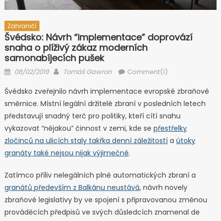
Zahraničí
Švédsko: Návrh “implementace” doprovází
snaha o plíživý zákaz moderních
samonabíjecích pušek
Posted on
Author
08/02/2019
Tomáš Gawron
Comment(1)
Švédsko zveřejnilo návrh implementace evropské zbraňové
směrnice. Místní legální držitelé zbraní v posledních letech
představují snadný terč pro politiky, kteří cítí snahu
vykazovat “nějakou” činnost v zemi, kde se
přestřelky
zločinců na ulicích staly takřka denní záležitostí
a
útoky
granáty také nejsou nijak výjimečné
.
Zatímco příliv nelegálních plně automatických zbraní a
granátů především z Balkánu neustává
, návrh novely
zbraňové legislativy by ve spojení s připravovanou změnou
prováděcích předpisů ve svých důsledcích znamenal de