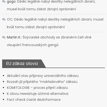
gogo
:
Dědic legálně nabyl desítky nelegálních zbraní,
musel kvůli tomu získat zbrojní oprávnění
OC
:
Dědic legálně nabyl desítky nelegálních zbraní, musel
kvůli tomu získat zbrojní oprávnění
Martin K.
:
Švýcarské obchody se zbraněmi čelí vlně
vloupání francouzských gangů
EU zákaz olova
Aktuální stav přípravy univerzálního zákazu
Rozsah již přijatého “mokřadového” zákazu
KOMITOLOGIE – proces přijetí zákazu
K olovu neexistuje účinná alternativa
Fact check časté dezinformace